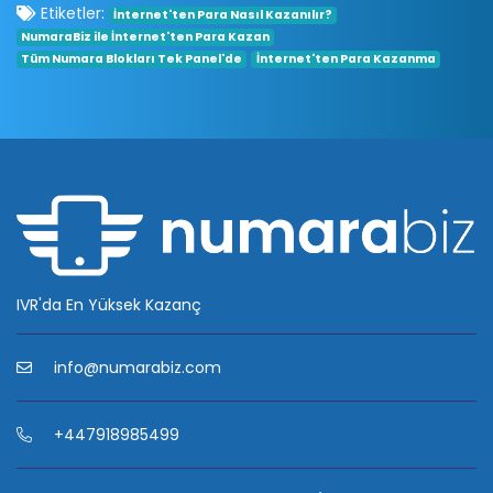
Etiketler:
İnternet'ten Para Nasıl Kazanılır?
NumaraBiz ile İnternet'ten Para Kazan
Tüm Numara Blokları Tek Panel'de
İnternet'ten Para Kazanma
IVR'da En Yüksek Kazanç
info@numarabiz.com
+447918985499