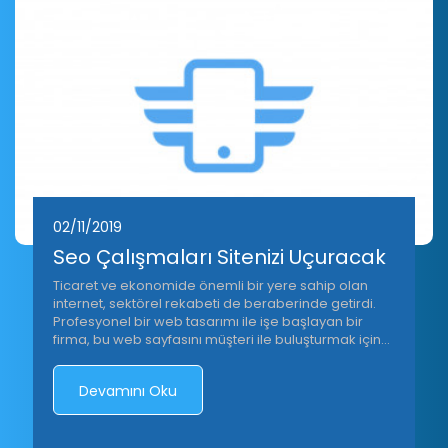
02/11/2019
Seo Çalışmaları Sitenizi Uçuracak
Ticaret ve ekonomide önemli bir yere sahip olan
internet, sektörel rekabeti de beraberinde getirdi.
Profesyonel bir web tasarımı ile işe başlayan bir
firma, bu web sayfasını müşteri ile buluşturmak için
seo çalışmalarına yöneliyor. Bu konuda uzman olan
firmalar, profesyonel web sayfanızı kısa sürede
Devamını Oku
büyük müşteri kitleleri ile buluşturuyor.