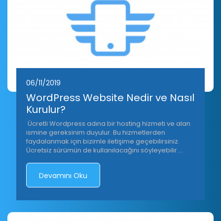
06/11/2019
WordPress Website Nedir ve Nasıl
Kurulur?
Ücretli Wordpress adına bir hosting hizmeti ve alan
ismine gereksinim duyulur. Bu hizmetlerden
faydalanmak için bizimle iletişime geçebilirsiniz.
Ücretsiz sürümün de kullanılacağını söyleyebilir.
Bunun için ise Wordpress'in kendi sitesinde yer alan
adımları tamamlamak yeterli olacaktır.
Devamını Oku